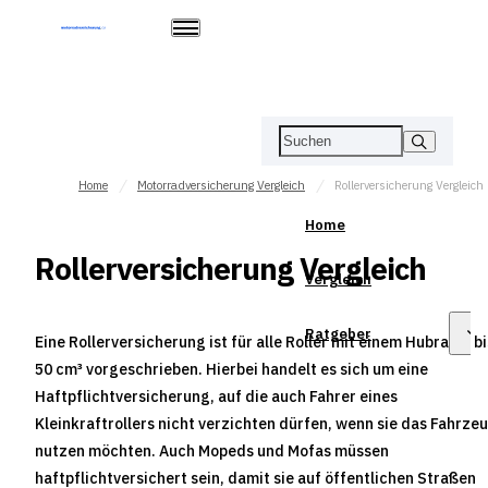
Home
Motorradversicherung Vergleich
Rollerversicherung Vergleic
Home
Rollerversicherung Vergleich
Vergleich
Ratgeber
Eine Rollerversicherung ist für alle Roller mit einem Hubraum bi
50 cm³ vorgeschrieben. Hierbei handelt es sich um eine
Haftpflichtversicherung, auf die auch Fahrer eines
Kleinkraftrollers nicht verzichten dürfen, wenn sie das Fahrze
nutzen möchten. Auch Mopeds und Mofas müssen
haftpflichtversichert sein, damit sie auf öffentlichen Straßen