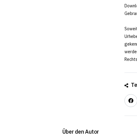
Downlo
Gebra
Soweit
Urhebe
gekenn
werden
Rechts
Te
Über den Autor