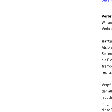
Datens
Verbra
Wir si
Verbra
Haftu
Als Di
Seiten
als Di
fremde
rechts
Verpfl
den al
jedoch
möglic
diese 