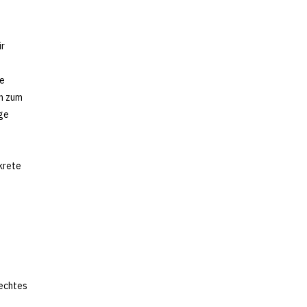
ir
e
ge
en zum
ge
nkrete
rechtes