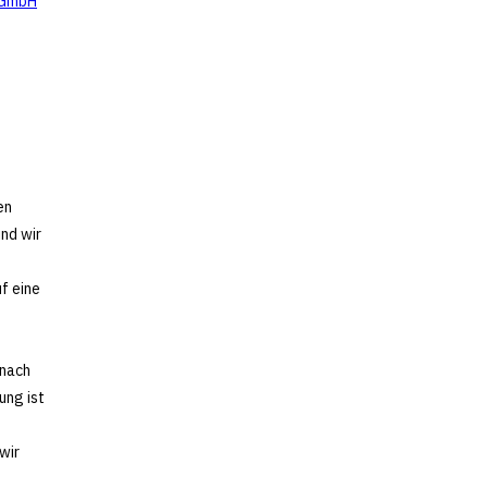
n GmbH
en
nd wir
f eine
 nach
ung ist
wir