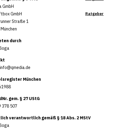
a GmbH
Ratgeber
oftbox GmbH
unner Straße 1
 München
eten durch
 Boga
kt
info@qmedia.de
lsregister München
61988
dNr. gem. § 27 UStG
9 378 507
tlich verantwortlich gemäß § 18 Abs. 2 MStV
 Boga