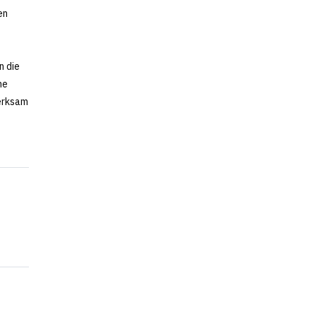
en
n die
he
merksam