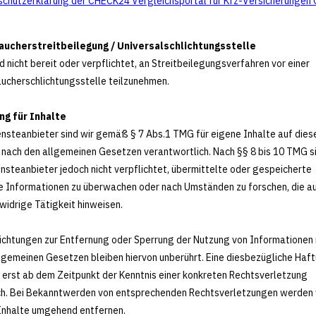
chutzerklärung der CHECK24 Vergleichsportal für Kfz-Versicherunge
ucher­streit­beilegung / Universal­schlichtungs­stelle
nd nicht bereit oder verpflichtet, an Streitbeilegungsverfahren vor einer
ucher­schlichtungs­stelle teilzunehmen.
ng für Inhalte
ensteanbieter sind wir gemäß § 7 Abs.1 TMG für eigene Inhalte auf dies
 nach den allgemeinen Gesetzen verantwortlich. Nach §§ 8 bis 10 TMG si
ensteanbieter jedoch nicht verpflichtet, übermittelte oder gespeicherte
 Informationen zu überwachen oder nach Umständen zu forschen, die au
widrige Tätigkeit hinweisen.
ichtungen zur Entfernung oder Sperrung der Nutzung von Informationen
lgemeinen Gesetzen bleiben hiervon unberührt. Eine diesbezügliche Haft
 erst ab dem Zeitpunkt der Kenntnis einer konkreten Rechtsverletzung
h. Bei Bekanntwerden von entsprechenden Rechtsverletzungen werden 
Inhalte umgehend entfernen.