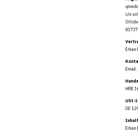
qmedi
c/o s
Ottobr
81737
Vertr
Erkan
Konta
Email:
Hande
HRB 1
USt-I
DE 12
Inhal
Erkan