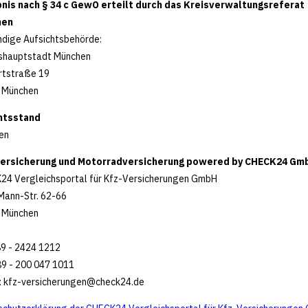
bnis nach § 34 c GewO erteilt durch das Kreisverwaltungsreferat
hen
dige Aufsichtsbehörde:
shauptstadt München
rtstraße 19
 München
htsstand
en
ersicherung und Motorradversicherung powered by CHECK24 Gm
24 Vergleichsportal für Kfz-Versicherungen GmbH
Mann-Str. 62-66
 München
89 - 2424 1212
89 - 200 047 1011
:
kfz-versicherungen@check24.de