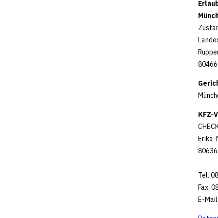
Erlau
Münc
Zustän
Lande
Ruppe
80466
Geric
Münch
KFZ-V
CHECK
Erika-
80636
Tel. 0
Fax: 0
E-Mail